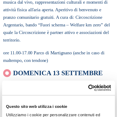
musica dal vivo, rappresentazioni culturali e momenti di
attività fisica all'aria aperta. Aperitivo di benvenuto e
pranzo comunitario gratuiti.
A cura di:
Circoscrizione
Argentario, bando “Fuori schema – Welfare km zero” del
quale la Circoscrizione è partner attivo e associazioni del
territorio.
ore 11.00-17.00 Parco di Martignano (anche in caso di
maltempo, con tendone)
DOMENICA 13 SETTEMBRE
A spas per malghe del Bondon - evento su prenotazione.
Una camminata lungo un percorso prestabilito che toccherà
varie tappe, in ognuna delle quali diverse associazioni
Questo sito web utilizza i cookie
forniranno ristoro e momenti ricreativi. F
esta finale,
Utilizziamo i cookie per personalizzare contenuti ed
concerti, ed estrazione di 100 premi per i partecipanti.