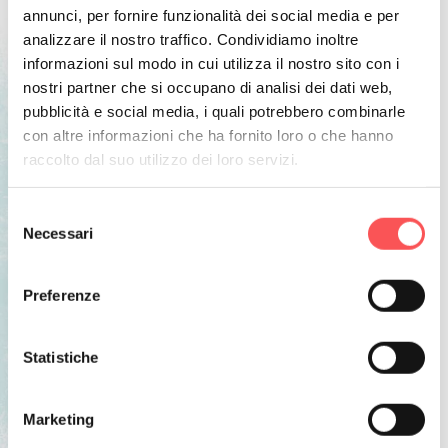
annunci, per fornire funzionalità dei social media e per
Ogni partecipante avrà un gadget da utilizzare lungo il
analizzare il nostro traffico. Condividiamo inoltre
percorso ed i bambini un gioco speciale. Fra una Malga e
informazioni sul modo in cui utilizza il nostro sito con i
l’altra ci saranno intermezzi musicali, intrattenimento,
nostri partner che si occupano di analisi dei dati web,
pubblicità e social media, i quali potrebbero combinarle
ristori per le tratte più lunghe, ed info point. Novità di
con altre informazioni che ha fornito loro o che hanno
quest’anno è il coinvolgimento della circoscrizione di
raccolto dal suo utilizzo dei loro servizi.
Sardagna e delle due malghe sul suo territorio. P
ercorso
facile per tutti su strada forestale, 12 Km, 300 mt
Selezione
dislivello.
A cura di: Pro Loco Monte Bondone con 30
Necessari
del
associazioni di volontariato sul territorio e il supporto
consenso
delle Circoscrizioni Bondone e Sardagna
Preferenze
Partenza alle 8.30 (consultare il sito
Statistiche
prolocomontebondone.it per i dettagli e le iscrizioni) da
Malga Candriai a Malga Brigolina, Malga Malghet,
Marketing
Malgone di Candriai.