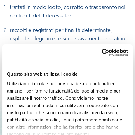
trattati in modo lecito, corretto e trasparente nei
confronti dell’Interessato;
raccolti e registrati per finalità determinate,
esplicite e legittime, e successivamente trattati in
termini compatibili con tali finalità;
adeguati, pertinenti e limitati a quanto necessario
rispetto alle finalità per le quali sono trattati;
Questo sito web utilizza i cookie
esatti e se necessario, aggiornati;
Utilizziamo i cookie per personalizzare contenuti ed
annunci, per fornire funzionalità dei social media e per
trattati in maniera da garantire un adeguato livello
analizzare il nostro traffico. Condividiamo inoltre
informazioni sul modo in cui utilizza il nostro sito con i
di sicurezza;
nostri partner che si occupano di analisi dei dati web,
pubblicità e social media, i quali potrebbero combinarle
conservati in una forma che consenta
con altre informazioni che ha fornito loro o che hanno
l’identificazione dell’Interessato per un periodo di
raccolto dal suo utilizzo dei loro servizi.