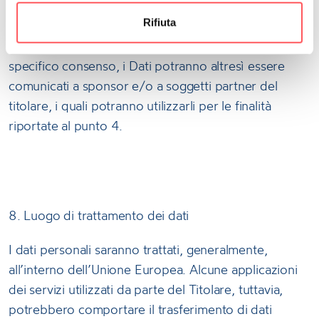
nominati dal titolare (la lista completa di tali
Rifiuta
responsabili è disponibile, su richiesta, presso il
Titolare), nei limiti delle finalità sopra esposte. Previo
specifico consenso, i Dati potranno altresì essere
comunicati a sponsor e/o a soggetti partner del
titolare, i quali potranno utilizzarli per le finalità
riportate al punto 4.
8. Luogo di trattamento dei dati
I dati personali saranno trattati, generalmente,
all’interno dell’Unione Europea. Alcune applicazioni
dei servizi utilizzati da parte del Titolare, tuttavia,
potrebbero comportare il trasferimento di dati